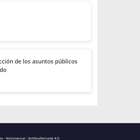
ucción de los asuntos públicos
ado
to - NoComercial - SinObraDerivada 4.0
.