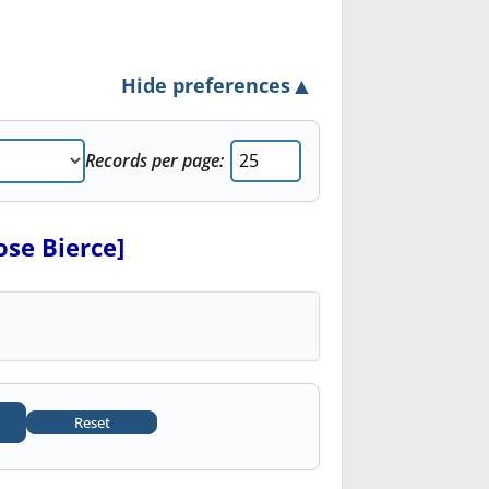
▲
Hide preferences
Records per page:
ose Bierce]
Reset