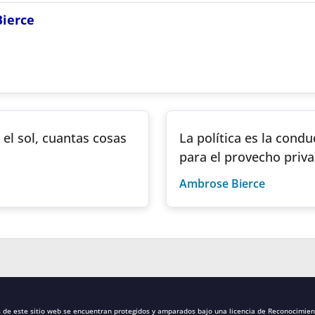
ierce
el sol, cuantas cosas
La política es la cond
para el provecho priv
Ambrose Bierce
s de este sitio web se encuentran protegidos y amparados bajo una
licencia de Reconocimien