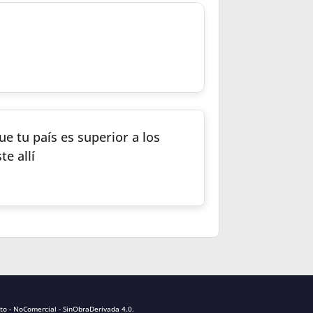
ue tu país es superior a los
e allí
to - NoComercial - SinObraDerivada 4.0
.