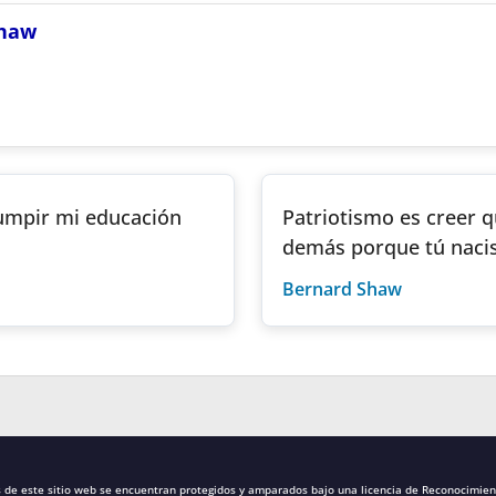
Shaw
rumpir mi educación
Patriotismo es creer q
demás porque tú nacist
Bernard Shaw
s de este sitio web se encuentran protegidos y amparados bajo una
licencia de Reconocimien