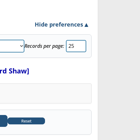
▲
Hide preferences
Records per page:
ard Shaw]
Reset