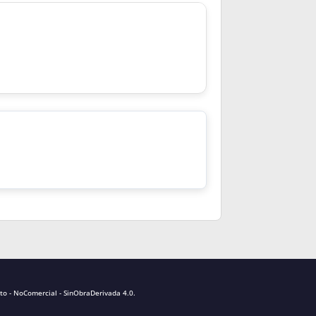
to - NoComercial - SinObraDerivada 4.0
.