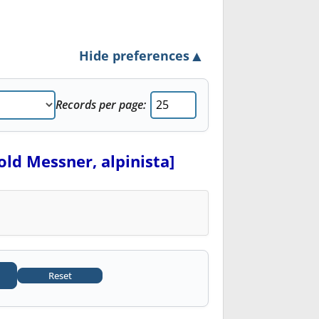
▲
Hide preferences
Records per page:
old Messner, alpinista]
Reset