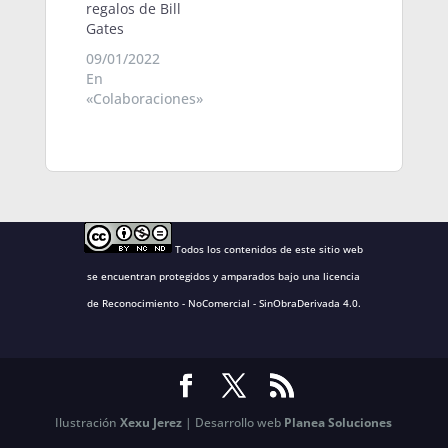
regalos de Bill
Gates
09/01/2022
En
«Colaboraciones»
Todos los contenidos de este sitio web
se encuentran protegidos y amparados bajo una
licencia
de Reconocimiento - NoComercial - SinObraDerivada 4.0
.
Ilustración
Xexu Jerez
| Desarrollo web
Planea Soluciones