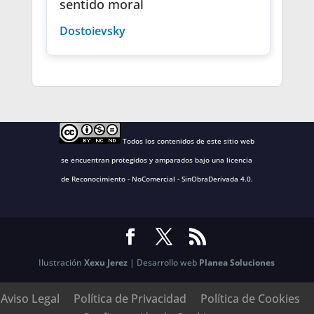
sentido moral
Dostoievsky
Todos los contenidos de este sitio web
se encuentran protegidos y amparados bajo una
licencia
de Reconocimiento - NoComercial - SinObraDerivada 4.0
.
Ilustración
Xexu Jerez
| Desarrollo web
Planea Soluciones
Aviso Legal
Política de Privacidad
Política de Cookies