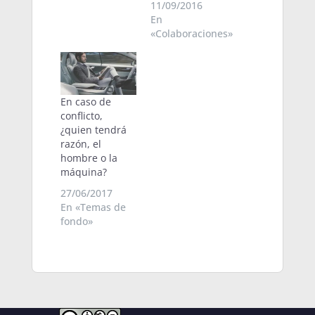
11/09/2016
En
«Colaboraciones»
En caso de
conflicto,
¿quien tendrá
razón, el
hombre o la
máquina?
27/06/2017
En «Temas de
fondo»