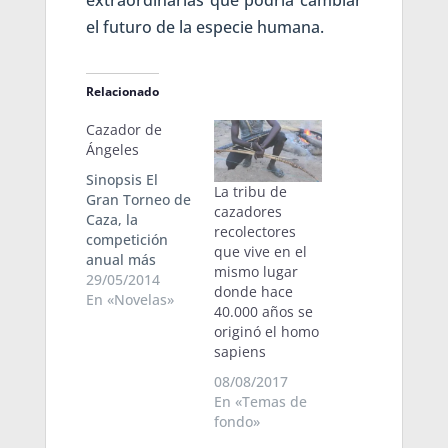
extraordinarias que podría cambiar
el futuro de la especie humana.
Relacionado
Cazador de
Ángeles
Sinopsis El
La tribu de
Gran Torneo de
cazadores
Caza, la
recolectores
competición
que vive en el
anual más
mismo lugar
prestigiosa de
29/05/2014
donde hace
la Galaxia,
En «Novelas»
40.000 años se
supone para los
originó el homo
más poderosos
sapiens
magnates la
oportunidad de
08/08/2017
practicar su
En «Temas de
actividad
fondo»
favorita, cazar a