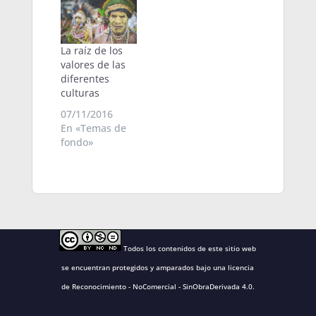
los reclusos
más peligrosos
que, a cambio,
La raíz de los
obtienen la
valores de las
remisión de su
diferentes
condena si
culturas
logran
sobrevivir a la
07/11/2016
prueba
En «Temas de
fondo»
Todos los contenidos de este sitio web
se encuentran protegidos y amparados bajo una
licencia
de Reconocimiento - NoComercial - SinObraDerivada 4.0
.