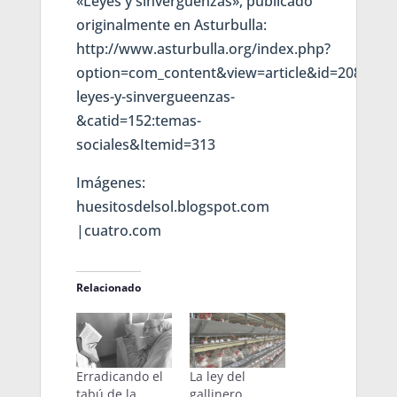
«Leyes y sinvergüenzas», publicado
originalmente en Asturbulla:
http://www.asturbulla.org/index.php?
option=com_content&view=article&id=20887:de
leyes-y-sinvergueenzas-
&catid=152:temas-
sociales&Itemid=313
Imágenes:
huesitosdelsol.blogspot.com
|cuatro.com
Relacionado
Erradicando el
La ley del
tabú de la
gallinero