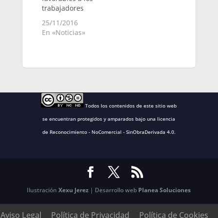
trabajadores
25/11/2016
En «Noticias»
Todos los contenidos de este sitio web
se encuentran protegidos y amparados bajo una
licencia
de Reconocimiento - NoComercial - SinObraDerivada 4.0
.
Ilustración
Xexu Jerez
| Desarrollo web
Planea Soluciones
Aviso Legal
Política de Privacidad
Política de Cookies