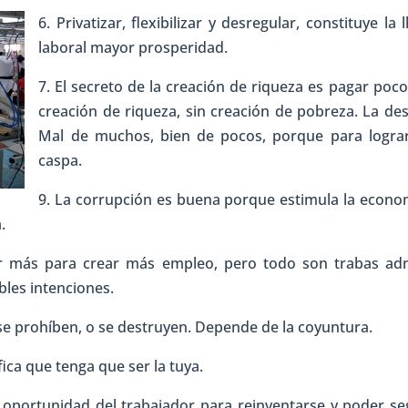
6. Privati
zar, flexibilizar y desregular, constituye la
laboral mayor prosperidad.
7. El secreto de la creación de riqueza es pagar poc
creación de riqueza, sin creación de pobreza. La de
Mal de muchos, bien de pocos, porque para lograr 
caspa.
9. La corrupción es buena porque estimula la econom
.
r más para crear más empleo, pero todo son trabas admi
obles intenciones.
 se prohíben, o se destruyen. Depende de la coyuntura.
ica que tenga que ser la tuya.
n oportunidad del trabajador para reinventarse y poder se