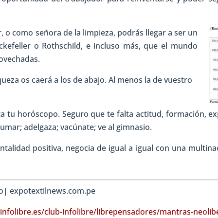
, o como señora de la limpieza, podrás llegar a ser un
kefeller o Rothschild, e incluso más, que el mundo
rovechadas.
queza os caerá a los de abajo. Al menos la de vuestro
ta tu horóscopo. Seguro que te falta actitud, formación, e
fumar; adelgaza; vacúnate; ve al gimnasio.
alidad positiva, negocia de igual a igual con una multinac
fo| expotextilnews.com.pe
infolibre.es/club-infolibre/librepensadores/mantras-neolib