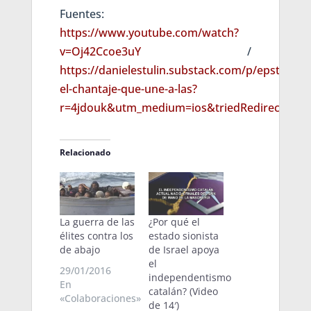
Fuentes:
https://www.youtube.com/watch?
v=Oj42Ccoe3uY
/
https://danielestulin.substack.com/p/epstein-
el-chantaje-que-une-a-las?
r=4jdouk&utm_medium=ios&triedRedirect=tru
Relacionado
La guerra de las
¿Por qué el
élites contra los
estado sionista
de abajo
de Israel apoya
el
29/01/2016
independentismo
En
catalán? (Video
«Colaboraciones»
de 14′)