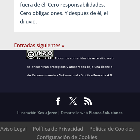
fuera de él. Cero responsabilidades.
Cero obligaciones. Y después de él, el
diluvio.
Entradas siguientes »
Todos los contenidos de este sitio web
se encuentran protegidos y amparados bajo una
licencia
de Reconocimiento - NoComercial - SinObraDerivada 4.0
.
Ilustración
Xexu Jerez
| Desarrollo web
Planea Soluciones
Aviso Legal
Política de Privacidad
Política de Cookies
Configuración de Cookies