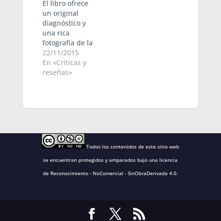
El libro ofrece
un original
diagnóstico y
una rica
fotografía de la
época en que
22/11/2015
vivimos en la
En «Críticas y
parte
reseñas»
"desarrollada”
(?) del mundo.
Me ha llamado
la atención la
profusión de
datos que
aporta, sin que
Todos los contenidos de este sitio web
su abundancia
conduzca a la
se encuentran protegidos y amparados bajo una
licencia
asfixia del
de Reconocimiento - NoComercial - SinObraDerivada 4.0
.
lector. Me
parece certera
la crítica del…